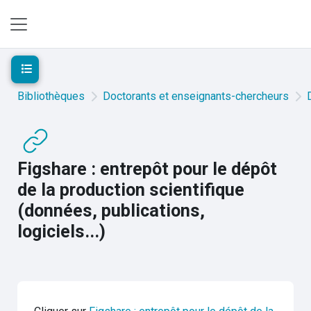
Passer au contenu principal
Panneau latéral
Ouvrir l’index du cours
Bibliothèques
Doctorants et enseignants-chercheurs
Figshare : entrepôt pour le dépôt
de la production scientifique
(données, publications,
logiciels...)