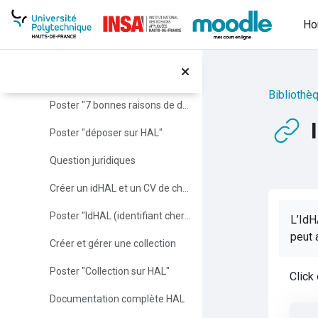
Skip to main content
Archive ouverte HAL (auto-formation)
H
Portail HAL-UPHF
Déposer sur HAL
Bibliothè
Poster "7 bonnes raisons de déposer sur HAL"
Poster "déposer sur HAL"
Question juridiques
Créer un idHAL et un CV de chercheur
Poster "IdHAL (identifiant chercheur)"
L’IdH
peut 
Créer et gérer une collection
Poster "Collection sur HAL"
Click
Documentation complète HAL