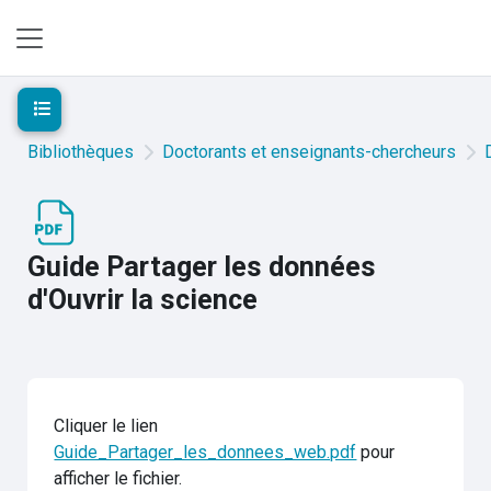
Passer au contenu principal
Panneau latéral
Ouvrir l’index du cours
Bibliothèques
Doctorants et enseignants-chercheurs
Guide Partager les données
d'Ouvrir la science
Cliquer le lien
Guide_Partager_les_donnees_web.pdf
pour
afficher le fichier.